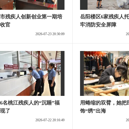
市残疾人创新创业第一期培
岳阳楼区6家残疾人
收官
牢消防安全屏障
2026-07-23 20:30:09
20
086名桃江残疾人的“沉睡”福
用蜷缩的双臂，她把
现了
饰“绣”出海
2026-07-22 20:16:49
20