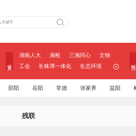
湖南人大
湘检
三湘同心
文物
省 直
精 选
工会
长株潭一体化
生态环境
邵阳
岳阳
常德
张家界
益阳
残联