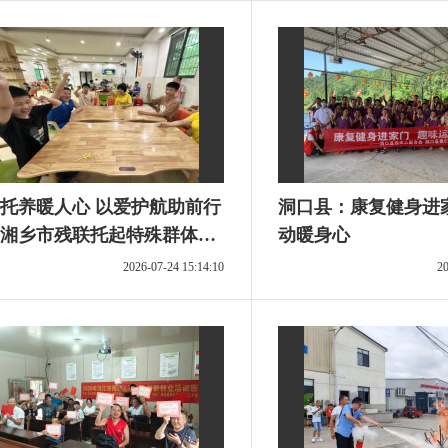
托养暖人心 以爱护航助前行
洞口县：康复健身进
湘乡市残联托起特殊群体
动暖身心
稳的幸福”
2026-07-24 15:14:10
20