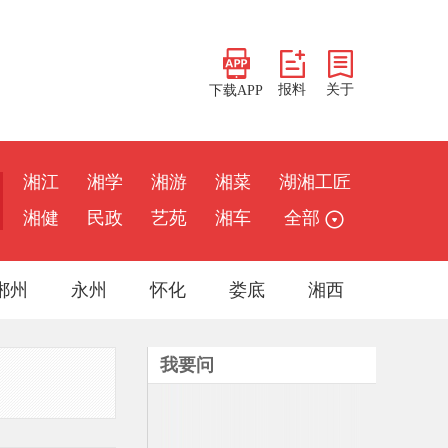
报料
关于
下载APP
湘江
湘学
湘游
湘菜
湖湘工匠
湘健
民政
艺苑
湘车
全部
郴州
永州
怀化
娄底
湘西
我要问