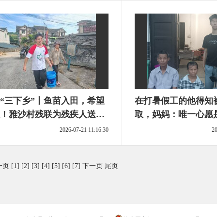
“三下乡”丨鱼苗入田，希望
在打暑假工的他得知
！雅沙村残联为残疾人送
取，妈妈：唯一心愿
致富鱼”
大山
2026-07-21 11:16:30
20
一页
[1]
[2]
[3]
[4]
[5]
[6]
[7]
下一页
尾页