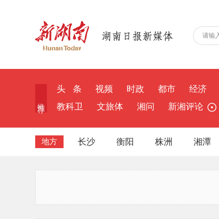
头 条
视频
时政
都市
经济
推 荐
教科卫
文旅体
湘问
新湘评论
长沙
衡阳
株洲
湘潭
地方