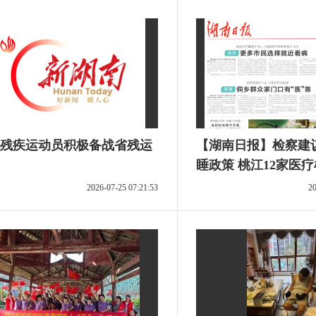
残疾运动员积极备战省残运
【湖南日报】检察建议
睡政策 ​桃江12家医
实残疾人免挂号费
2026-07-25 07:21:53
20