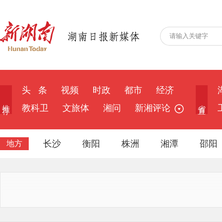
头 条
视频
时政
都市
经济
推 荐
省 直
教科卫
文旅体
湘问
新湘评论
长沙
衡阳
株洲
湘潭
邵阳
地方