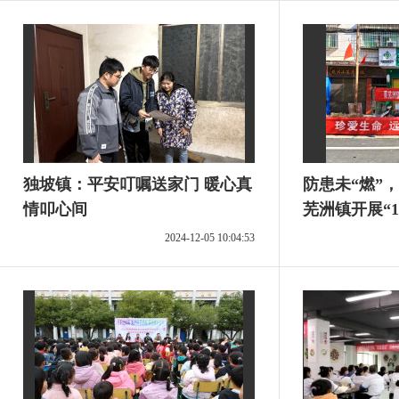
独坡镇：平安叮嘱送家门 暖心真
防患未“燃”
情叩心间
芜洲镇开展“1
动
2024-12-05 10:04:53