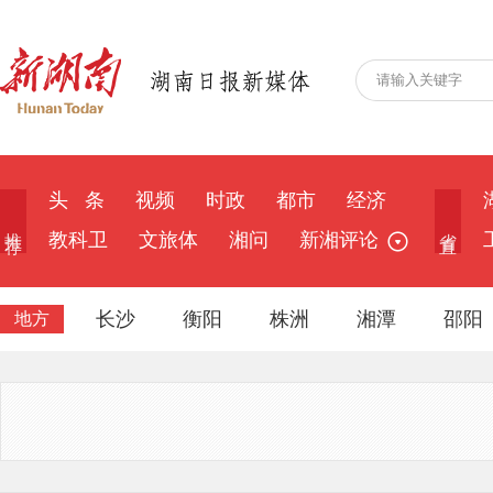
头 条
视频
时政
都市
经济
推 荐
省 直
教科卫
文旅体
湘问
新湘评论
长沙
衡阳
株洲
湘潭
邵阳
地方