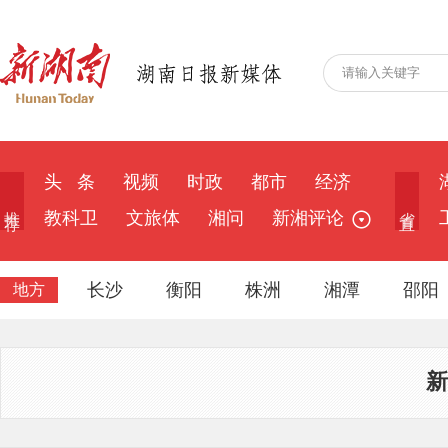
头 条
视频
时政
都市
经济
推 荐
省 直
教科卫
文旅体
湘问
新湘评论
长沙
衡阳
株洲
湘潭
邵阳
地方
新