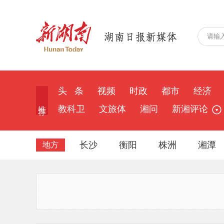
头 条
视频
时政
都市
经济
推 荐
教科卫
文旅体
湘问
新湘评论
长沙
衡阳
株洲
湘潭
地方