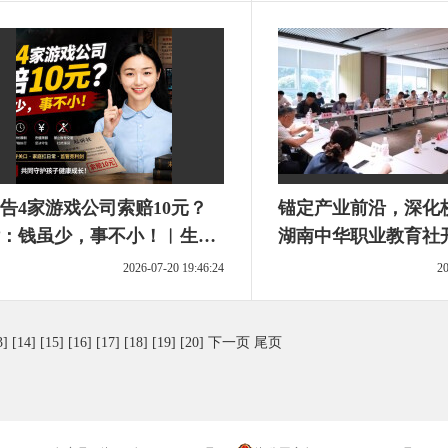
告4家游戏公司索赔10元？
锚定产业前沿，深化
：钱虽少，事不小！︱生活
湖南中华职业教育社
“法”·金燕之谈
合交流培训
2026-07-20 19:46:24
20
3]
[14]
[15]
[16]
[17]
[18]
[19]
[20]
下一页
尾页