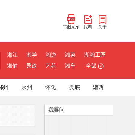
报料
关于
下载APP
湘江
湘学
湘游
湘菜
湖湘工匠
湘健
民政
艺苑
湘车
全部
郴州
永州
怀化
娄底
湘西
我要问