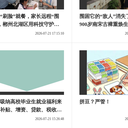
“刷脸”就餐，家长远程“围
围困它的“敌人”消失
，郴州北湖区用科技守护校
900岁南宋古樟重焕
安全
2026-07-21 17:15:10
20
吸纳高校毕业生就业福利来
拼豆？严管！
补贴、增资、贷款、税收优
覆盖！
2026-07-21 15:26:48
20