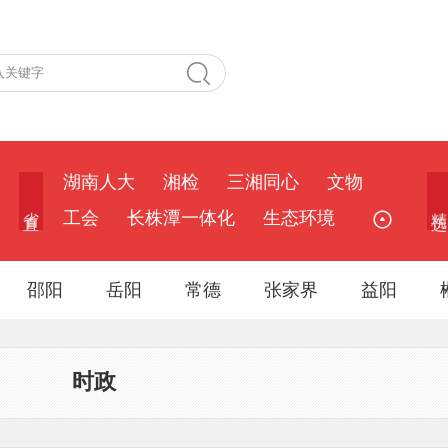
湖南人大
湘检
三湘同心
文物
省 直
精 选
工会
长株潭一体化
生态环境
邵阳
岳阳
常德
张家界
益阳
时政