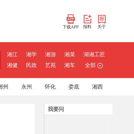
报料
关于
下载APP
湘江
湘学
湘游
湘菜
湖湘工匠
湘健
民政
艺苑
湘车
全部
郴州
永州
怀化
娄底
湘西
我要问