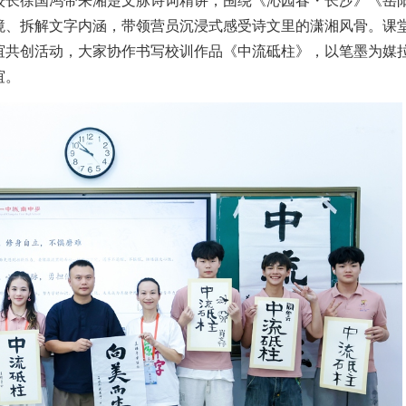
校长徐国鸿带来湘楚文脉诗词精讲，围绕《沁园春・长沙》《岳
境、拆解文字内涵，带领营员沉浸式感受诗文里的潇湘风骨。课
谊共创活动，大家协作书写校训作品《中流砥柱》，以笔墨为媒
谊。