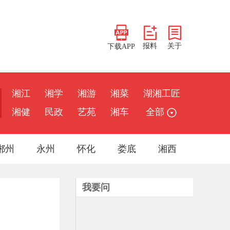
报料
关于
下载APP
湘江
湘学
湘游
湘菜
湖湘工匠
湘健
民政
艺苑
湘车
全部
郴州
永州
怀化
娄底
湘西
我要问