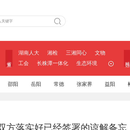
湖南人大
湘检
三湘同心
文物
省 直
精 选
工会
长株潭一体化
生态环境
邵阳
岳阳
常德
张家界
益阳
双方落实好已经签署的谅解备忘