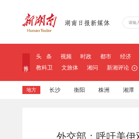
头 条
视频
时政
都市
经济
推 荐
教科卫
文旅体
湘问
新湘评论
长沙
衡阳
株洲
湘潭
地方
外交部：呼吁美伊