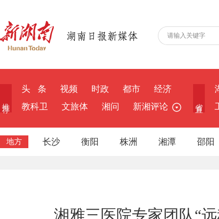
头 条
视频
时政
都市
经济
推 荐
省 直
教科卫
文旅体
湘问
新湘评论
长沙
衡阳
株洲
湘潭
邵阳
地方
湘雅三医院专家团队“远