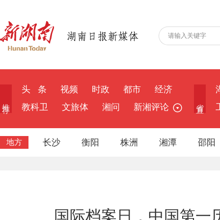
头 条
视频
时政
都市
经济
推 荐
省 直
教科卫
文旅体
湘问
新湘评论
长沙
衡阳
株洲
湘潭
邵阳
地方
国际档案日，中国第一历