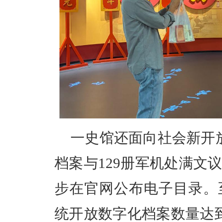
一史馆还面向社会新开
档案与129册军机处满文
步在官网公布电子目录。
统开放数字化档案数量达到