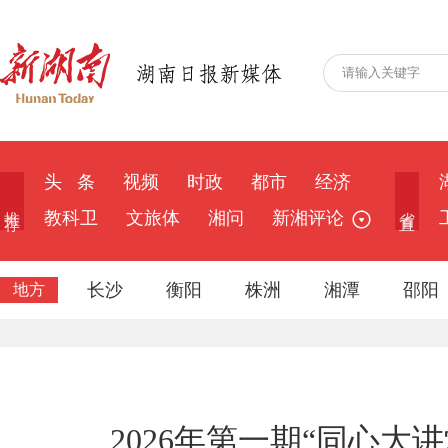
头 条
视频
时政
都市
经济
推 荐
省 直
教科卫
文旅体
湘问
新湘评论
长沙
衡阳
株洲
湘潭
邵阳
地方
2026年第一期“同心大