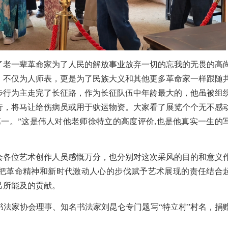
了老一辈革命家为了人民的解放事业放弃一切的忘我的无畏的高
，不仅为人师表，更是为了民族大义和其他更多革命家一样跟随
步行为主走完了长征路，作为长征队伍中年龄最大的，他虽被组
行，将马让给伤病员或用于驮运物资。大家看了展览个个无不感
第一。”这是伟人对他老师徐特立的高度评价,也是他真实一生的
会各位艺术创作人员感慨万分，也分别对这次采风的目的和意义
把革命精神和新时代激动人心的步伐赋予艺术展现的责任结合
己所能及的贡献。
书法家协会理事、知名书法家刘昆仑专门题写“特立村”村名，捐