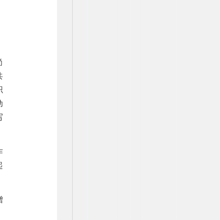
尚
共
织
动
写
作
起
赠