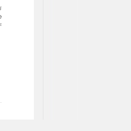
市
协
作