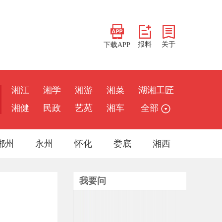
报料
关于
下载APP
湘江
湘学
湘游
湘菜
湖湘工匠
湘健
民政
艺苑
湘车
全部
郴州
永州
怀化
娄底
湘西
我要问