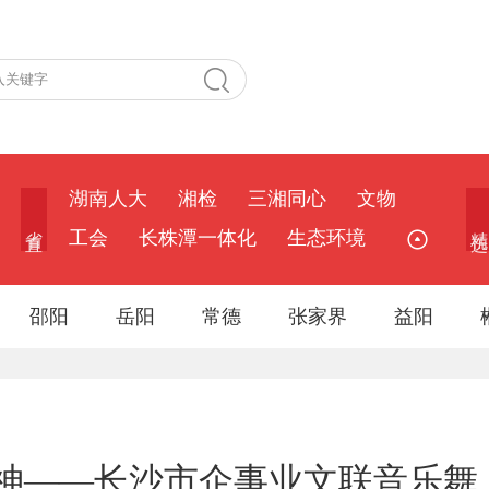
湖南人大
湘检
三湘同心
文物
省 直
精 选
工会
长株潭一体化
生态环境
邵阳
岳阳
常德
张家界
益阳
神——长沙市企事业文联音乐舞