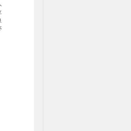
人
立
良
怀