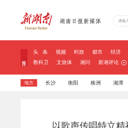
头 条
视频
时政
都市
经济
推 荐
教科卫
文旅体
湘问
新湘评论
长沙
衡阳
株洲
湘潭
地方
以歌声传唱特立精