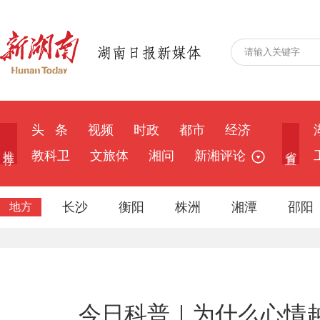
头 条
视频
时政
都市
经济
推 荐
省 直
教科卫
文旅体
湘问
新湘评论
长沙
衡阳
株洲
湘潭
邵阳
地方
今日科普｜为什么心情