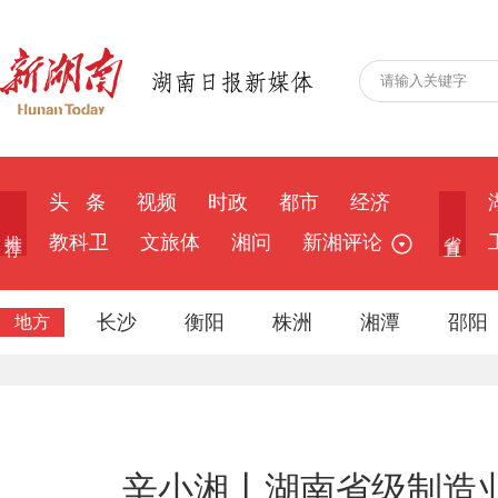
头 条
视频
时政
都市
经济
推 荐
省 直
教科卫
文旅体
湘问
新湘评论
长沙
衡阳
株洲
湘潭
邵阳
地方
辛小湘丨湖南省级制造