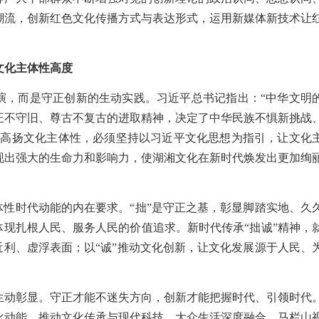
潮流，创新红色文化传播方式与表达形式，运用新媒体新技术让
。
文化主体性高度
演，而是守正创新的生动实践。习近平总书记指出：“中华文明
正不守旧、尊古不复古的进取精神，决定了中华民族不惧新挑战
代高扬文化主体性，必须坚持以习近平文化思想为指引，让文化
现出强大的生命力和影响力，使湖湘文化在新时代焕发出更加绚
体性时代动能的内在要求。“拙”是守正之基，彰显脚踏实地、久
体现扎根人民、服务人民的价值追求。新时代传承“拙诚”精神，
近利、虚浮表面；以“诚”推动文化创新，让文化发展源于人民、
生动彰显。守正才能不迷失方向，创新才能把握时代、引领时代
化动能，推动文化传承与现代科技、大众生活深度融合。马栏山