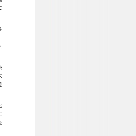
文
将
，
更
强
数
翅
化
在
统