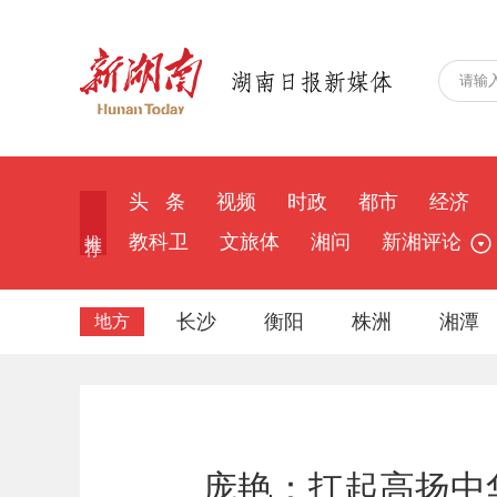
头 条
视频
时政
都市
经济
推 荐
教科卫
文旅体
湘问
新湘评论
长沙
衡阳
株洲
湘潭
地方
庞艳：扛起高扬中