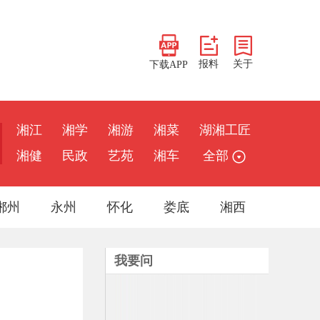
报料
关于
下载APP
湘江
湘学
湘游
湘菜
湖湘工匠
湘健
民政
艺苑
湘车
全部
郴州
永州
怀化
娄底
湘西
我要问