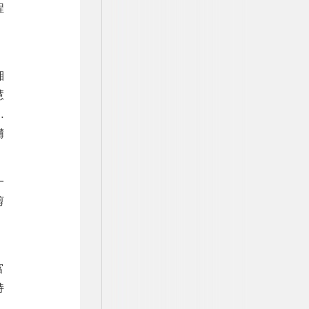
程
、
湘
慧
…
礴
一
剪
、
。
富
持
、