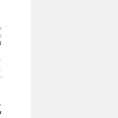
指
代
发
年
起
化
重
荡