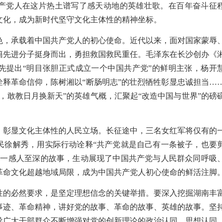
产党人在这片热土谱写了感天动地的英雄壮歌。在百年奋斗征
文化，成为新时代坚守文化主体性的精神坐标。
色，承载着中国共产党人的初心使命。近代以来，面对国家蒙辱
籍先进分子挺身而出，勇担救国救民重任。毛泽东在长沙创办《
先提出“明目张胆正式成立一个中国共产党”的鲜明主张，杨开
诠释革命信仰，陈树湘以“断肠明志”的壮烈牺牲彰显忠诚担当…
，敢教日月换新天”的英雄气概，汇聚起“改造中国与世界”的磅
，彰显文化主体性的人民立场。长征途中，三名女红军将仅有的
民徐解秀，用实际行动诠释“共产党就是自己有一条被子，也要
这一感人至深的故事，生动展现了中国共产党与人民群众同呼吸
革命文化超越地域局限，成为中国共产党人初心使命的鲜活注脚
性的必然要求，是坚定理想信念的关键举措。要深入挖掘湖南丰
事迹、革命精神，讲好党的故事、革命的故事、英雄的故事。坚
导广大干部群众不断增强对党的创新理论的政治认同、思想认同