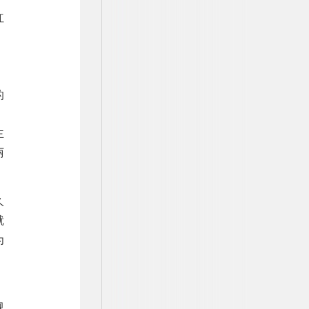
红
的
、
主
丽
久
就
为
。
视