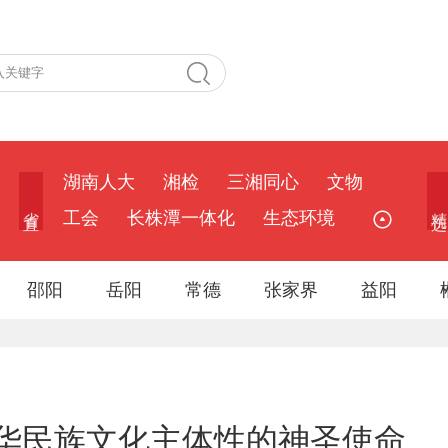
湖南人大
湘检
三湘同心
文物
省 直
精 选
工会
长株潭一体化
生态环境
邵阳
岳阳
常德
张家界
益阳
华民族文化主体性的神圣使命