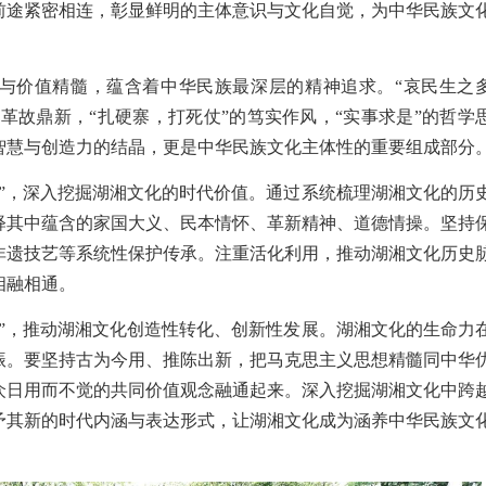
前途紧密相连，彰显鲜明的主体意识与文化自觉，为中华民族文
与价值精髓，蕴含着中华民族最深层的精神追求。“哀民生之
的革故鼎新，“扎硬寨，打死仗”的笃实作风，“实事求是”的哲学
智慧与创造力的结晶，更是中华民族文化主体性的重要组成部分
来”，深入挖掘湖湘文化的时代价值。通过系统梳理湖湘文化的历
释其中蕴含的家国大义、民本情怀、革新精神、道德情操。坚持
非遗技艺等系统性保护传承。注重活化利用，推动湖湘文化历史
相融相通。
往”，推动湖湘文化创造性转化、创新性发展。湖湘文化的生命力
振。要坚持古为今用、推陈出新，把马克思主义思想精髓同中华
众日用而不觉的共同价值观念融通起来。深入挖掘湖湘文化中跨
予其新的时代内涵与表达形式，让湖湘文化成为涵养中华民族文