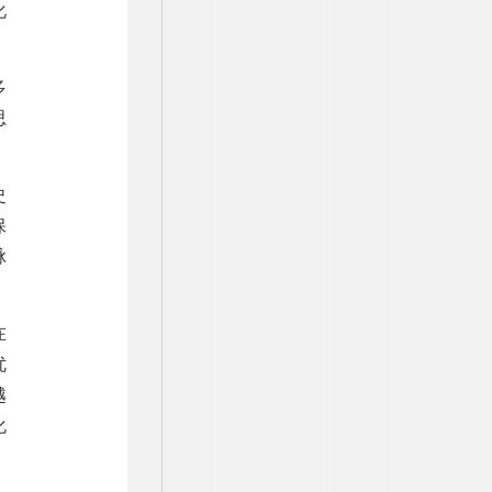
化
多
思
。
史
保
脉
在
优
越
化