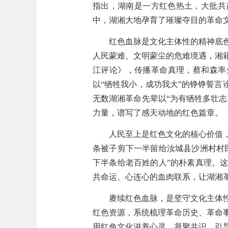
指出，湖南是一方红色热土，大批共
中，湖湘大地孕育了璀璨夺目的革命
红色血脉是文化主体性的精神底
人民蒙难、文明蒙尘的危难境遇，湘
江评论》，传播革命真理，蔡和森率
以“牺牲我小，成功我大”的铮铮誓言
无数湖湘革命先辈以“为有牺牲多壮志
力量，谱写了感天动地的红色篇章。
人民至上是红色文化的核心价值
条被子剪下一半留给汝城县沙洲村村
下半条给老百姓的人”的朴素真理。
共命运、心连心的血肉联系，让湖湘
赓续红色血脉，是坚守文化主体
红色资源，系统梳理革命历史、革命
用红色文化滋养心灵、凝聚共识，引