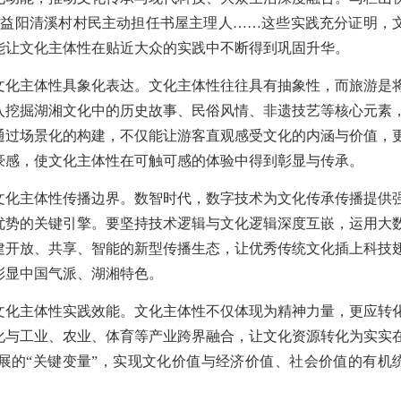
，益阳清溪村村民主动担任书屋主理人……这些实践充分证明，
能让文化主体性在贴近大众的实践中不断得到巩固升华。
文化主体性具象化表达。文化主体性往往具有抽象性，而旅游是
入挖掘湖湘文化中的历史故事、民俗风情、非遗技艺等核心元素
通过场景化的构建，不仅能让游客直观感受文化的内涵与价值，
豪感，使文化主体性在可触可感的体验中得到彰显与传承。
文化主体性传播边界。数智时代，数字技术为文化传承传播提供
优势的关键引擎。要坚持技术逻辑与文化逻辑深度互嵌，运用大
建开放、共享、智能的新型传播生态，让优秀传统文化插上科技
彰显中国气派、湖湘特色。
文化主体性实践效能。文化主体性不仅体现为精神力量，更应转
化与工业、农业、体育等产业跨界融合，让文化资源转化为实实
展的“关键变量”，实现文化价值与经济价值、社会价值的有机