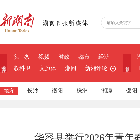
头 条
视频
时政
都市
经济
推 荐
省 直
教科卫
文旅体
湘问
新湘评论
长沙
衡阳
株洲
湘潭
邵阳
地方
华容县举行2026年青