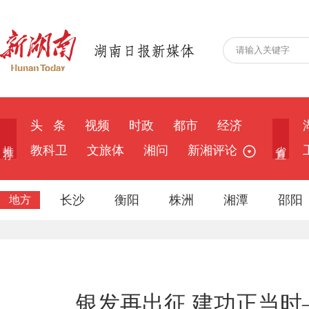
头 条
视频
时政
都市
经济
推 荐
省 直
教科卫
文旅体
湘问
新湘评论
长沙
衡阳
株洲
湘潭
邵阳
地方
银发再出征 建功正当