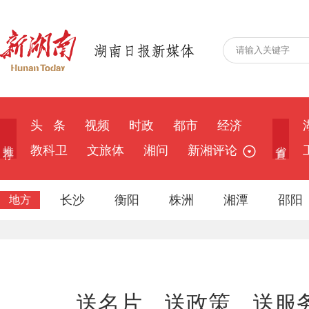
头 条
视频
时政
都市
经济
推 荐
省 直
教科卫
文旅体
湘问
新湘评论
长沙
衡阳
株洲
湘潭
邵阳
地方
送名片、送政策、送服