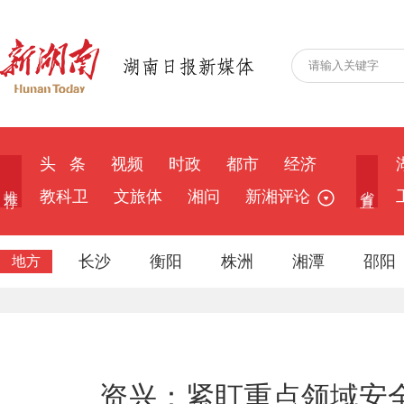
头 条
视频
时政
都市
经济
推 荐
省 直
教科卫
文旅体
湘问
新湘评论
长沙
衡阳
株洲
湘潭
邵阳
地方
资兴：紧盯重点领域安