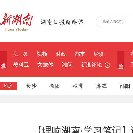
头 条
视频
时政
都市
经济
推 荐
省 直
教科卫
文旅体
湘问
新湘评论
长沙
衡阳
株洲
湘潭
邵阳
地方
【理响湖南·学习笔记