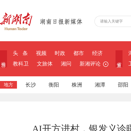
头 条
视频
时政
都市
经济
推 荐
省 直
教科卫
文旅体
湘问
新湘评论
长沙
衡阳
株洲
湘潭
邵阳
地方
AI开方进村，银发义诊