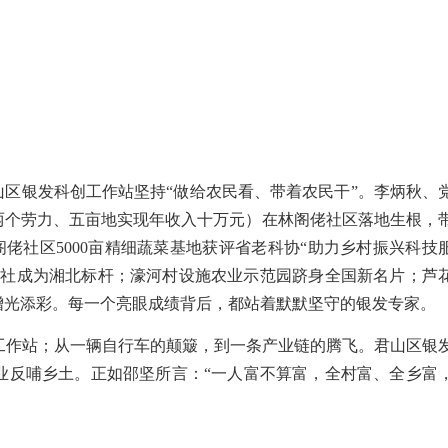
山区银发科创工作
站
坚持
“
做给农民看、带着农民干
”
。李炳秋、
两个劳力、五亩地实现年收入十万元
）
在林阁佬社区落地生根，
阁佬社区
5000
亩精细蔬菜基地获评省老科协
“
助力乡村振兴科技
作社成为湘北标杆；濠河村设施农业示范园跻身全国新名片；芦
增光添彩。每一个亮眼成绩背后，都站着默默坚守的银发专家。
工作站；从一辆自行车的颠簸，到一条产业链的腾飞。君山区银
业反哺乡土。正如邵坚所言：
“
一人富不算富，全村富、全乡富