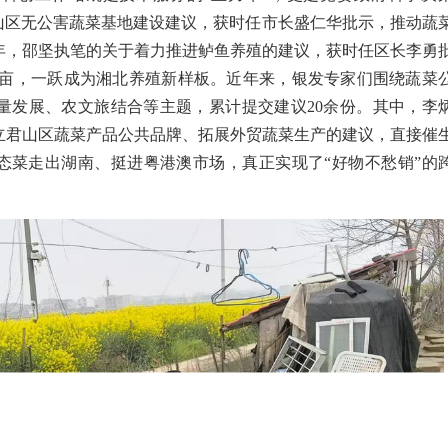
山区无公害蔬菜基地建设建议，获时任市长盛仁华批示，推动蔬
年，邵坚执笔的关于着力推进鲈鱼养殖的建议，获时任区长李勇
亩，一跃成为湘北养殖新样板。近年来，银发专家们围绕蔬菜
量发展、农文旅结合等主题，累计提交建议
20
余份。其中，李
立君山区蔬菜产品公共品牌、拓展外贸蔬菜生产的建议，直接催
态菜走出湖南、挺进粤港澳市场，真正实现了
“
好物不愁销
”
的