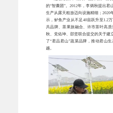
的
“
智囊团
”
。
2012
年，李炳秋提出君
生产从露天粗放迈向设施精细；
2020
示，鲈鱼产业从不足
40
亩跃升至
1.2
万
共品牌、茶果旅融合、许市茶叶高质
秋、党佑坤、邵坚联合提交的关于建
了
“
君品君山
”
蔬菜品牌，推动君山生
越。