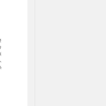
登
分
兴
人
热