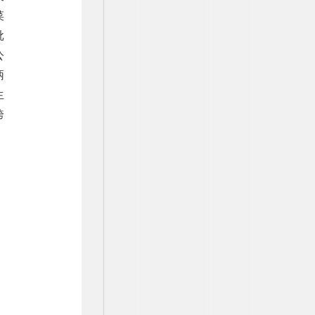
菜
批
公
炳
生
跨