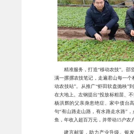
精准服务，打造
“
移动农技
”。
邵
满一摞摞农技笔记，走遍君山每一个
动农技站
”
。从推广
“
虾田软盘抛秧
”
到
在大地上。左钢提出
“
投放标粗苗、不
杨洪辉的父亲身患绝症、家中债台
句
“
有山路走山路，有水路走水路
”
，
鱼，年收入超百万元，并带动
15
户农
建言献策，助力产业升级
。
银