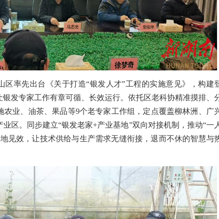
山区率先出台《关于打造
“
银发人才
”
工程的实施意见》，构建
让银发
专家
工作有章可循、长效运行。依托区老科协精准摸排、
施农业、油茶、果品等
9
个老专家工作
组
，定点覆盖柳林洲、广
产业区。同步建立
“
银发
老家
+
产业基地
”
双向对接机制
，
推动
“
一
落地见效
，让技术供给与生产需求无缝衔接，退而不休的智慧与
。