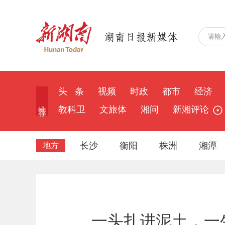
头 条
视频
时政
都市
经济
推 荐
教科卫
文旅体
湘问
新湘评论
长沙
衡阳
株洲
湘潭
地方
一头扎进泥土，一