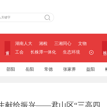
湖南人大
湘检
三湘同心
文物
省 直
精 选
工会
长株潭一体化
生态环境
邵阳
岳阳
常德
张家界
益阳
生献给振兴——君山区“三高四