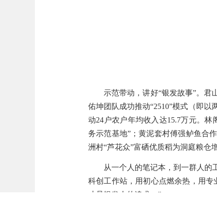
示范带动，讲好
“
银发故事
”
。
君
佑坤团队成功推动
“
2510
”
模式
（
即以
动
24
户农户年均收入达
15.7
万元。林
务示范基地
”
；黄泥套村傅强鲈鱼合
洲村
“
芦花众
”
富硒优质稻为洞庭粮仓
从一个人的笔记本，到一群人的
科创
工作
站
，用初心点燃余热，用专
才是银发
人
的追求。
”
责编：张佳玲