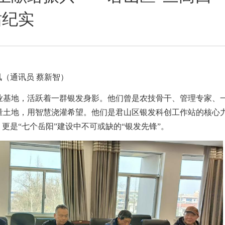
站纪实
讯（通讯员
蔡新智
）
业基地，活跃着一群银发身影。他们曾是农技骨干、管理专家、
量土地，用智慧浇灌希望。他们是
君山区
银发
科创
工作
站
的核心
，更是
“
七个岳阳
”
建设中不可或缺的
“
银发先锋
”
。