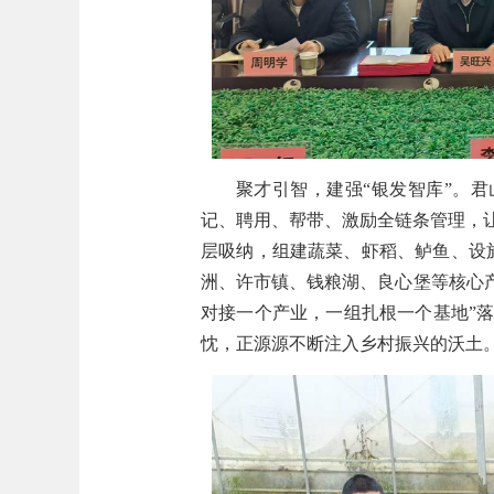
聚才引智，建强
“
银发智库
”。
君
记、聘用、帮带、激励全链条管理
，
层吸纳，组建蔬菜、虾稻、鲈鱼、设
洲、许市镇、钱粮湖、良心堡等核心
对接一个产业，一
组
扎根一个基地
”
忱，
正
源源不断注入乡村振兴的沃土