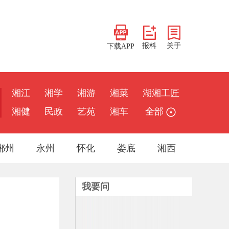
报料
关于
下载APP
湘江
湘学
湘游
湘菜
湖湘工匠
湘健
民政
艺苑
湘车
全部
郴州
永州
怀化
娄底
湘西
我要问