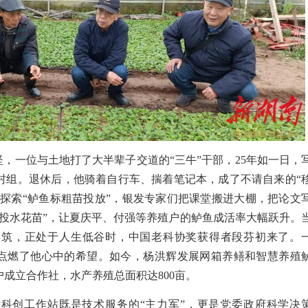
坚，一位与土地打了大半辈子交道的
“
三牛
”
干部，
25
年如一日，
村组。退休后，他骑着自行车、揣着笔记本，成了不请自来的
“
探索
“
鲈鱼标粗苗投放
”
，银发专家们把课堂搬进大棚，把论文
投水花苗
”
，让夏庆平、付强等养殖户的鲈鱼成活率大幅跃升。
高筑，正处
于
人生低谷时，中国老科协奖获得者段芬初来了。
点燃了他心中的希望。如今，杨洪辉发展网箱养鳝和智慧养殖
户成立合作社，水产养殖总面积达
800
亩。
发科创工作站既是技术服务的
“
主力军
”
，更是党委政府科学决