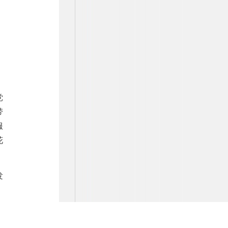
党
带
服
花
发
，