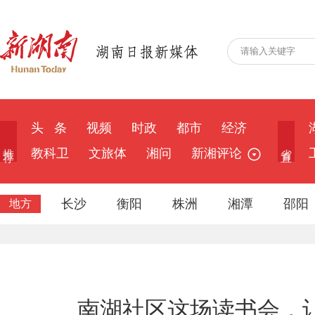
头 条
视频
时政
都市
经济
推 荐
省 直
教科卫
文旅体
湘问
新湘评论
长沙
衡阳
株洲
湘潭
邵阳
地方
南湖社区这场读书会，让