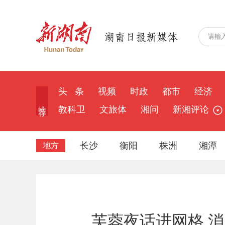
头 条
视频
时政
都市
经济
推 荐
教科卫
文旅体
湘问
新湘评论
长沙
衡阳
株洲
湘潭
地方
芙蓉夜话进网格 