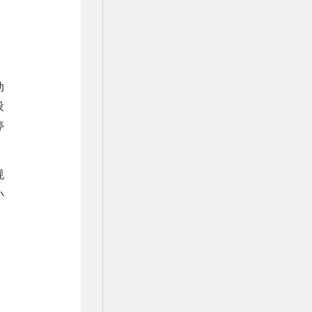
动
设
停
规
小