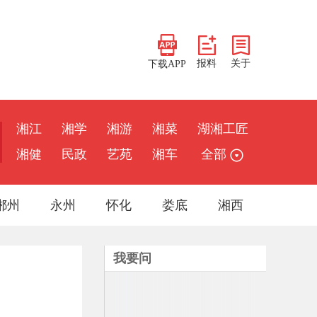
报料
关于
下载APP
湘江
湘学
湘游
湘菜
湖湘工匠
湘健
民政
艺苑
湘车
全部
郴州
永州
怀化
娄底
湘西
我要问