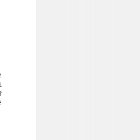
提
巡
责
意