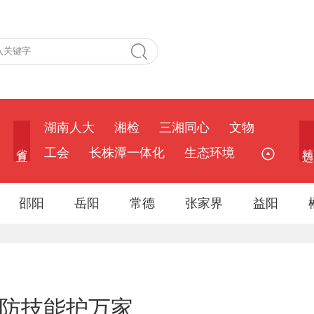
湖南人大
湘检
三湘同心
文物
省 直
精 选
工会
长株潭一体化
生态环境
邵阳
岳阳
常德
张家界
益阳
消防技能护万家