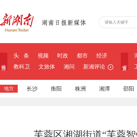
头 条
视频
时政
都市
经济
推 荐
省 直
教科卫
文旅体
湘问
新湘评论
长沙
衡阳
株洲
湘潭
邵阳
地方
芙蓉区湘湖街道“芙蓉智