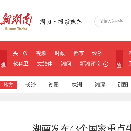
头 条
视频
时政
都市
经济
推 荐
省 直
教科卫
文旅体
湘问
新湘评论
长沙
衡阳
株洲
湘潭
邵阳
地方
湖南发布43个国家重点