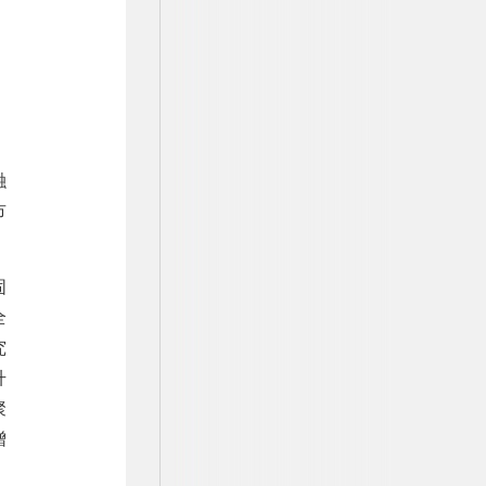
融
市
固
全
究
升
聚
增
，