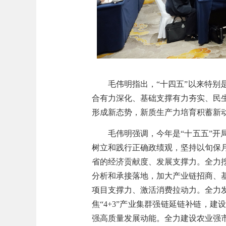
毛伟明
指出
，
“
十四五
”
以来特别
合有力深化、基础支撑有力夯实、民
形成新态势，新质生产力培育积蓄新
毛伟明
强调，
今年是
“十五五”
树立和践行正确政绩观，
坚持以旬保
省的经济贡献度、发展支撑力。
全力
分析和承接落地，加大产业链招商、
项目支撑力、激活消费拉动力。
全力
焦
“
4+3
”产业集群强链延链补链，建
强高质量发展动能。
全力建设农业强