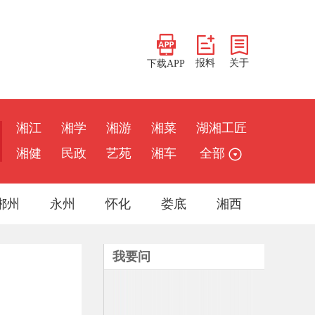
报料
关于
下载APP
湘江
湘学
湘游
湘菜
湖湘工匠
湘健
民政
艺苑
湘车
全部
郴州
永州
怀化
娄底
湘西
我要问