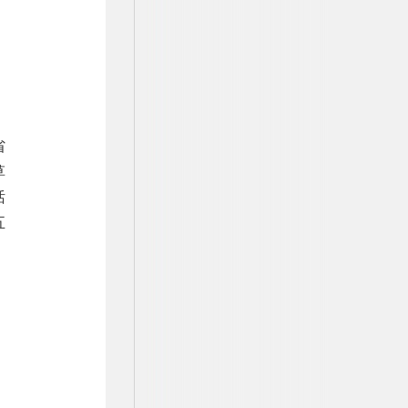
省
草
话
五