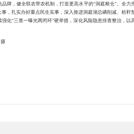
色品牌，
健全联农带农机制，
打造更高水平的
“洞庭粮仓”
。
全力
大事，扎实办好重点民生实事，
深入推进洞庭湖总磷削减、秸秆
续强化
“三查一曝光两闭环”硬举措，深化风险隐患排查整治，以
 摄