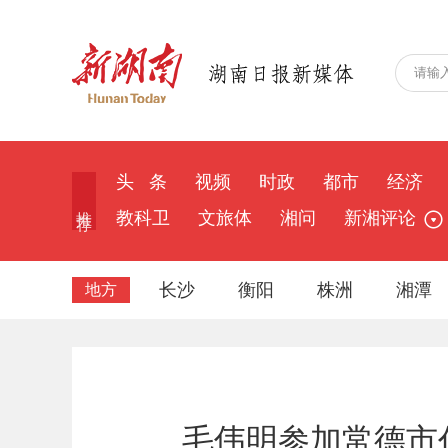
头 条
视频
时政
都市
经济
推 荐
教科卫
文旅体
湘问
新湘评论
长沙
衡阳
株洲
湘潭
地方
毛伟明参加常德市