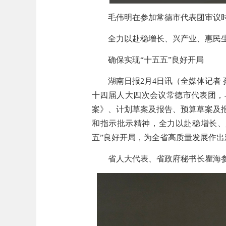
毛伟明在参加
常德
市代表团审议
全力以赴稳增长、兴产业、惠民
确保实现
“十五五”良好开局
湖南日
报
2
月
4
日讯
（全媒体记者
十
四
届人大
四
次会议
常德
市代表团
，
案》、计划草案及报告、预算草案及
和指示批示精神
，
全力以赴稳增长、
五”良好开局，
为全省高质量发展作出
省人大代表、
省政府秘书长
瞿海