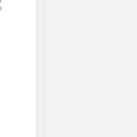
转
新
，