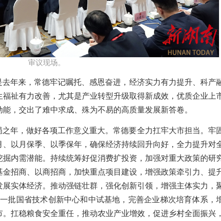
审议现场。​
是去
年来，
常德牢记嘱托
、
感恩奋进，
经济实力有力提升、科产
生福祉有力改善，尤
其是
产业转型升级取得新成效，优质企业上
动能
，
交出了难中求成、殊为不易的高质量发展新答卷。
开局之年，做好各项工作意义重大。
常德要
全力
扛牢大市担当
。
牢
月、以月保季、以季保年，确保经济持续回升向好，全力提升对
挖掘内需潜能。
持续统筹好促消费扩投资，
加强对重大政策的
研
基金招商、以商招商，加快重点项目建设，增强政策牵引力、提
发展实体经济。
推动强链壮群
，强化创新引领，增强主体实力，
设一批国省技术创新中心和中试基地，完善企业梯次培育体系
，
市。
扛稳粮食安全重任，推动农业产业增效，促进乡村全面振兴