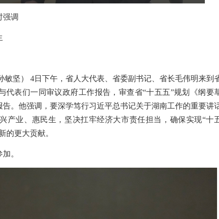
时强调
生
孙敏坚）
4
日
下午，
省人大代表、
省委副书记、省长
毛伟明
来到
与代表们一同审议政府工作报告，审查省
“十五五”规划《纲要
报告。他
强调
，要
深学笃行
习近平总书记关于湖南工作的重要讲
兴产业、惠民生，坚决扛牢经济大市责任担当，确保实现
“十
新的更大贡献。
参加。