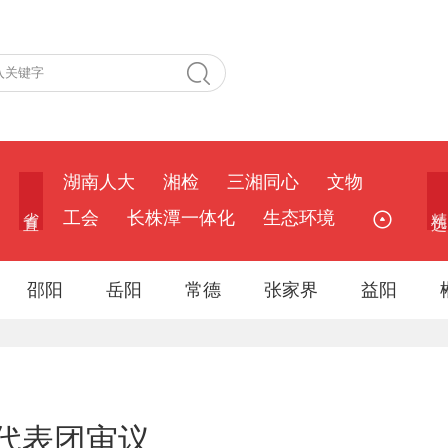
湖南人大
湘检
三湘同心
文物
省 直
精 选
工会
长株潭一体化
生态环境
邵阳
岳阳
常德
张家界
益阳
代表团审议