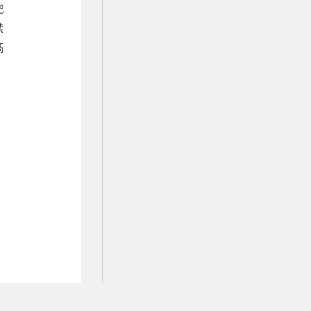
兜
禁
高