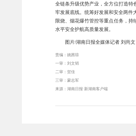
全链条升级优势产业，全方位打造特
牢发展
底线。
统筹好发展和安全两件
限烧、烟花爆竹管控等重点任务
，持
水平安全护航高质量发展。
图片/湖南日报全媒体记者 刘尚文
责编：姚茜琼
一审：刘文韬
二审：贺佳
三审：蒙志军
来源：湖南日报·新湖南客户端