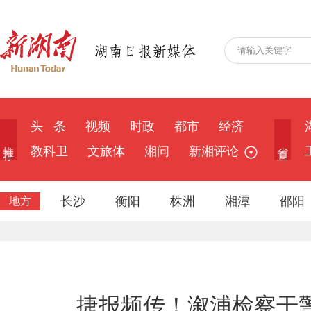
头 条
视频
时政
都市
经济
推 荐
省 直
教科卫
文旅体
湘问
新湘评论
长沙
衡阳
株洲
湘潭
邵阳
地方
捷报频传！溆浦检察干