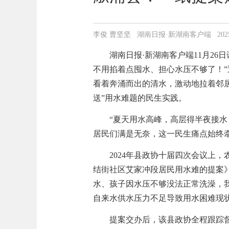
李俊 曹坚坚 湖南日报·新湖南客户端 2025-11-
湖南日报·新湖南客户端11月26
不用掐着点囤水、担心水压不够了！”
看着奔涌而出的清水，激动地拉着邻
送”用水难题的民生实践。
“夏天用水高峰，高层得半夜接水
居民们满是无奈，这一民生痛点始终
2024年县政协十届四次会议上
结街社区艾家冲段居民用水难的提案》，
水、孩子因水压不够没法正常洗澡，
自来水供水压力不足导致用水困难现状
提案交办后，
该县
政协全程跟踪督