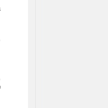
民
民
跨
为