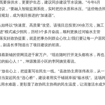
既要保供水，更要护生态，建议同步建设节水设施。”今年6月
议，“要融入智能监测系统，实时把控水质和水压。”这些饱含
程规划，成为项目推进的“加速器”。
始终以“快速度、高质量”攻坚。该项目总投资200余万元，施工
进”模式减少扰民，历经3个多月奋战，顺利更换过河输水主管
落实好政协提案，就是把事办到群众心坎上!我们要让每一户居
上，副县长李翔道出了项目建设的初衷。
顺着新铺的管网流进千家万户。“现在随时拧开龙头都有水，再也
们的贴心人！”，坤源雅居小区的李阿姨笑着说。
盼’放在心上，把提案写在民生一线。”县政协
主席
张伟表示，从一
当架起民生“连心桥”，建设者用实干铺就幸福“输水线”。这场
民用水难题，更彰显了政协民主协商的民生温度，让清澈活水成