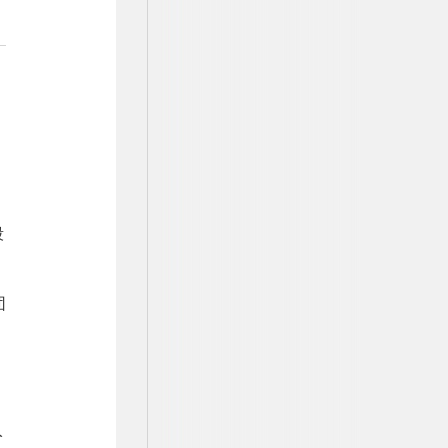
段
团
入