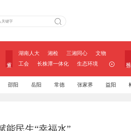
湖南人大
湘检
三湘同心
文物
省 直
精 选
工会
长株潭一体化
生态环境
邵阳
岳阳
常德
张家界
益阳
赋能民生“幸福水”