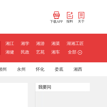
报料
关于
下载APP
湘江
湘学
湘游
湘菜
湖湘工匠
湘健
民政
艺苑
湘车
全部
郴州
永州
怀化
娄底
湘西
我要问