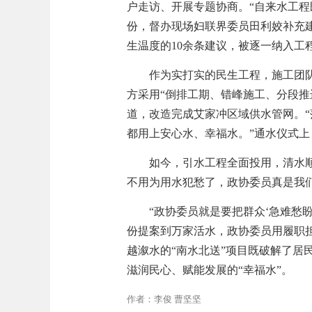
户走访、开展专题协商。“自来水工程
份，督办现场妇联界委员田利姣补充建
生温度的10余条建议，被逐一纳入工
作为实打实的民生工程，施工团队
方采用“倒排工期、错峰施工、分段推
道，改造完成艾家冲区域供水管网。“
都用上安心水、幸福水。”通水仪式
如今，引水工程全面投用，清水
不用为用水犯愁了，政协委员真是我
“政协委员就是要把群众‘急难愁
份提案到万家活水，政协委员用履职担
越溆水的“南水北送”项目既破解了居
滋润民心、赋能发展的“幸福水”。
作者：李俊 曹坚坚