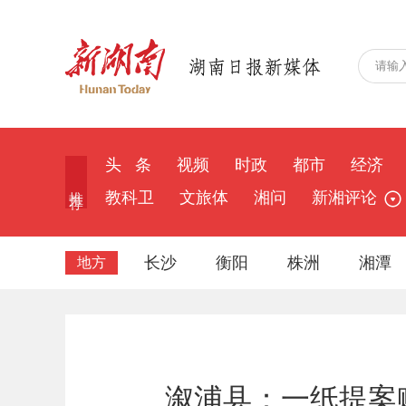
头 条
视频
时政
都市
经济
推 荐
教科卫
文旅体
湘问
新湘评论
长沙
衡阳
株洲
湘潭
地方
溆浦县：一纸提案