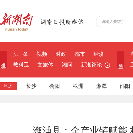
头 条
视频
时政
都市
经济
推 荐
省 直
教科卫
文旅体
湘问
新湘评论
长沙
衡阳
株洲
湘潭
邵阳
地方
溆浦县：全产业链赋能 