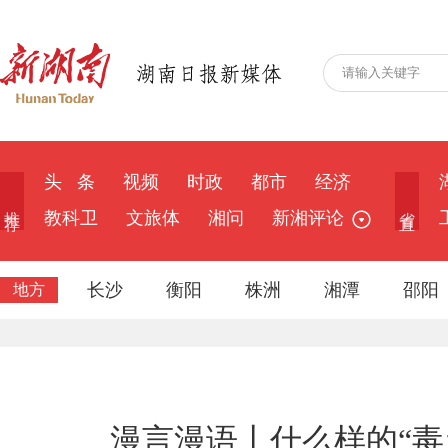
头 条
视频
时政
都市
经济
推 荐
省 直
教科卫
文旅体
湘问
新湘评论
长沙
衡阳
株洲
湘潭
邵阳
地方
漫言漫语丨什么样的“毒