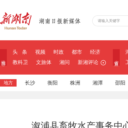
头 条
视频
时政
都市
经济
推 荐
省 直
教科卫
文旅体
湘问
新湘评论
长沙
衡阳
株洲
湘潭
邵阳
地方
溆浦县畜牧水产事务中