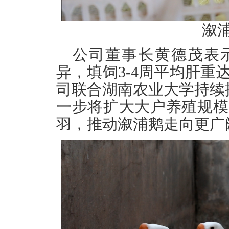
溆
公司董事长黄德茂表
异，填饲3-4周平均肝重
司联合湖南农业大学持续
一步将扩大大户养殖规模
羽，推动溆浦鹅走向更广