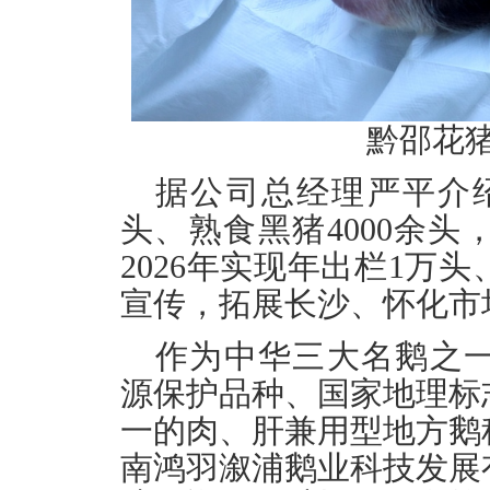
黔邵花
据公司总经理严平介绍，
头、熟食黑猪4000余
2026年实现年出栏1万
宣传，拓展长沙、怀化市
作为中华三大名鹅之
源保护品种、国家地理标
一的肉、肝兼用型地方鹅
南鸿羽溆浦鹅业科技发展