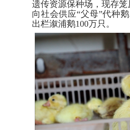
遗传资源保种场，现存笼原
向社会供应“父母”代种鹅
出栏溆浦鹅100万只。