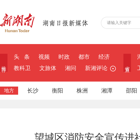
头 条
视频
时政
都市
经济
推 荐
省 直
教科卫
文旅体
湘问
新湘评论
长沙
衡阳
株洲
湘潭
邵阳
地方
望城区消防安全宣传进