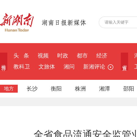
头 条
视频
时政
都市
经济
推 荐
省 直
教科卫
文旅体
湘问
新湘评论
长沙
衡阳
株洲
湘潭
邵阳
地方
全省食品流通安全监管