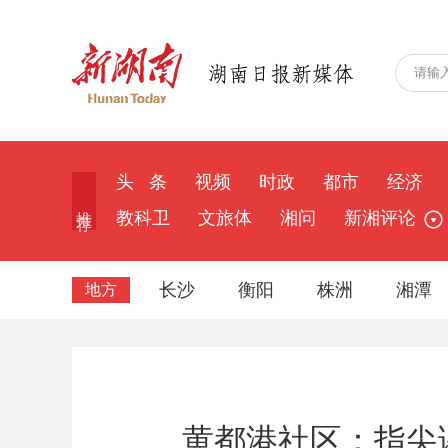
头 条
视频
时政
都市
经济
推 荐
教科卫
文旅体
湘问
新湘评论
长沙
衡阳
株洲
湘潭
地方
黄都港社区：指尖课