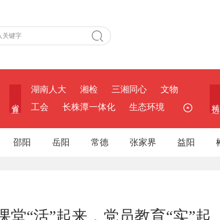
湖南人大
湘检
三湘同心
文物
省 直
精 选
工会
长株潭一体化
生态环境
邵阳
岳阳
常德
张家界
益阳
堂“活”起来，党员教育“实”起