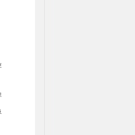
更
。
里
、
及