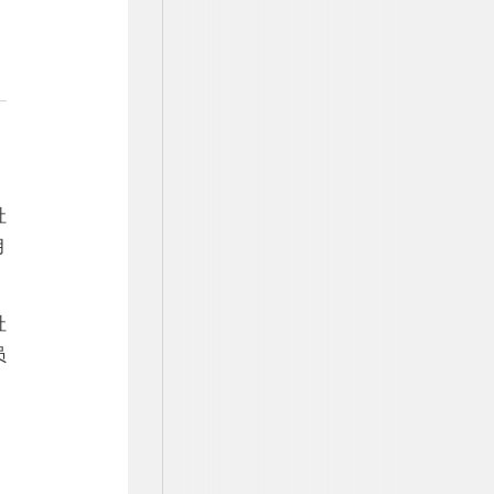
社
月
社
员