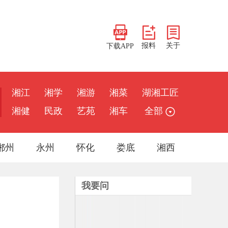
报料
关于
下载APP
湘江
湘学
湘游
湘菜
湖湘工匠
湘健
民政
艺苑
湘车
全部
郴州
永州
怀化
娄底
湘西
我要问