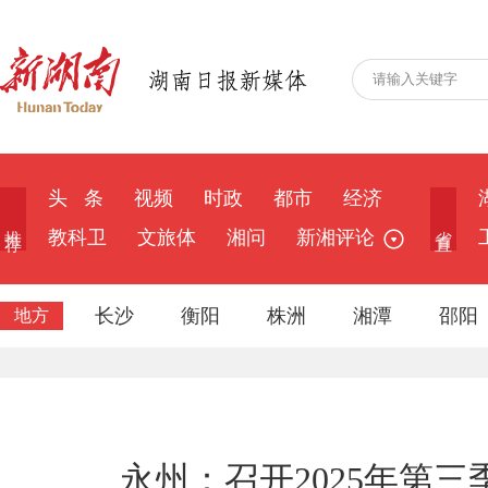
头 条
视频
时政
都市
经济
推 荐
省 直
教科卫
文旅体
湘问
新湘评论
长沙
衡阳
株洲
湘潭
邵阳
地方
永州：召开2025年第