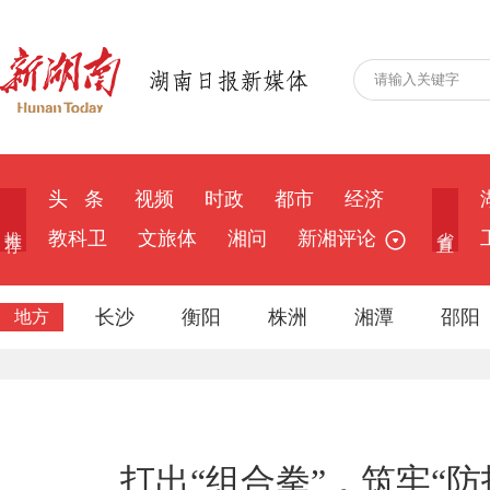
头 条
视频
时政
都市
经济
推 荐
省 直
教科卫
文旅体
湘问
新湘评论
长沙
衡阳
株洲
湘潭
邵阳
地方
打出“组合拳”，筑牢“