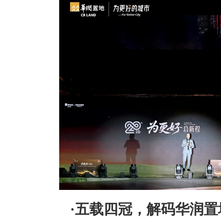
·
五载四冠，解码华润置