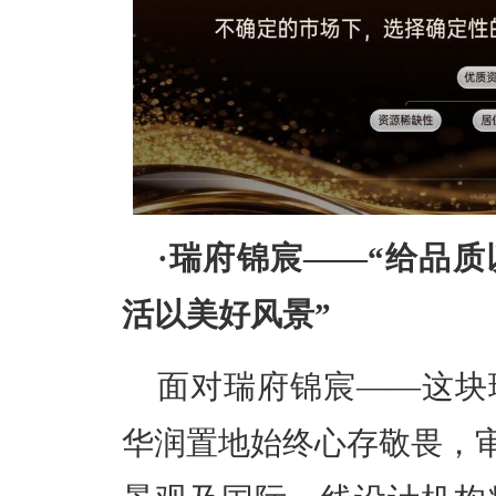
·
瑞府锦宸——“给品质
活以美好风景”
面对瑞府锦宸——这块
华润置地始终心存敬畏，审