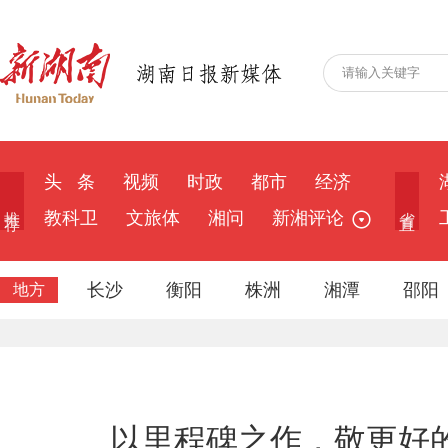
头 条
视频
时政
都市
经济
推 荐
省 直
教科卫
文旅体
湘问
新湘评论
长沙
衡阳
株洲
湘潭
邵阳
地方
以里程碑之作，敬更好的