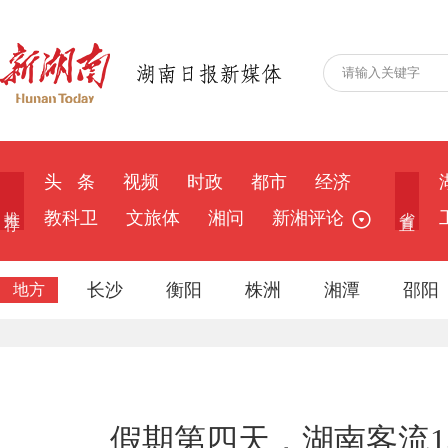
头 条
视频
时政
都市
经济
推 荐
省 直
教科卫
文旅体
湘问
新湘评论
长沙
衡阳
株洲
湘潭
邵阳
地方
假期第四天，湖南客流1