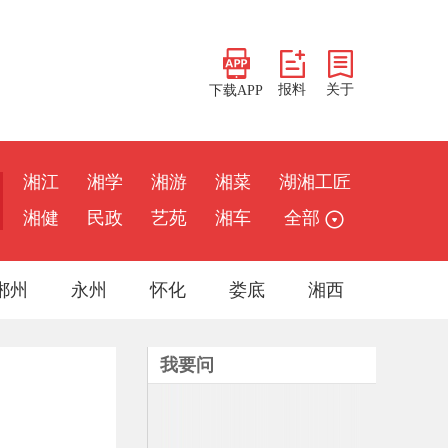
报料
关于
下载APP
湘江
湘学
湘游
湘菜
湖湘工匠
湘健
民政
艺苑
湘车
全部
郴州
永州
怀化
娄底
湘西
我要问