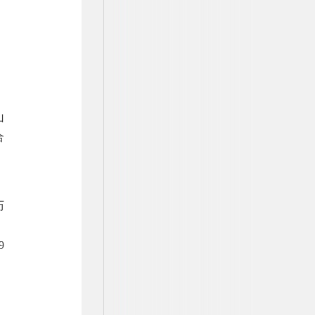
山
合
）
历
。
9