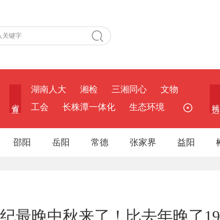
湖南人大
湘检
三湘同心
文物
省 直
精 选
工会
长株潭一体化
生态环境
邵阳
岳阳
常德
张家界
益阳
世纪最晚中秋来了！比去年晚了19