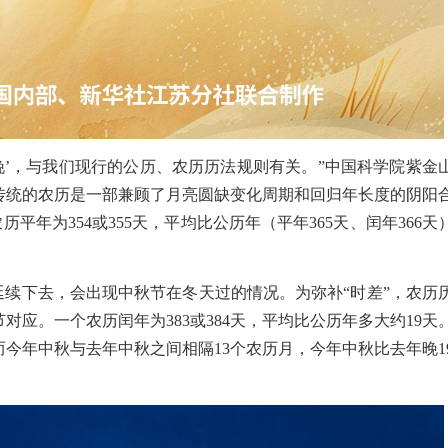
晚’，与我们现行的公历、农历历法规则有关。”中国科学院紫金
传统的农历是一部兼顾了月亮圆缺变化周期和回归年长度的阴阳
历平年为354或355天，平均比公历年（平年365天、闰年366天
延续下去，会出现中秋节在冬天过的情况。为弥补“时差”，农历
应。一个农历闰年为383或384天，平均比公历年多大约19天
今年中秋与去年中秋之间相隔13个农历月，今年中秋比去年晚1