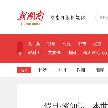
头 条
视频
时政
都市
经济
推 荐
教科卫
文旅体
湘问
新湘评论
长沙
衡阳
株洲
湘潭
地方
假日·涨知识｜本