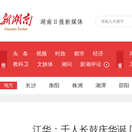
头 条
视频
时政
都市
经济
推 荐
省 直
教科卫
文旅体
湘问
新湘评论
长沙
衡阳
株洲
湘潭
邵阳
地方
江华：千人长鼓庆华诞 