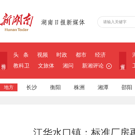
头 条
视频
时政
都市
经济
推 荐
省 直
教科卫
文旅体
湘问
新湘评论
长沙
衡阳
株洲
湘潭
邵阳
地方
江华水口镇：标准厂房再