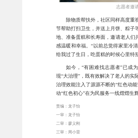
志愿者邀
除物质帮扶外，社区同样高度重
节帮助打扫卫生，并送上月饼、粽子
地、准备蛋糕和长寿面，邀请老人们
感温暖和幸福。“以前总觉得家里冷
给我过了生日，吃蛋糕的时候心里特
如今，“有困难找志愿者”已成
现“大治理”，既有效解决了老人的
治理效能注入了源源不断的“红色动
动“红色初心”在为民服务一线熠熠生
责编：龙子怡
一审：龙子怡
二审：廖义刚
三审：周小雷