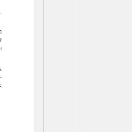
的
着
的
应
并
坎