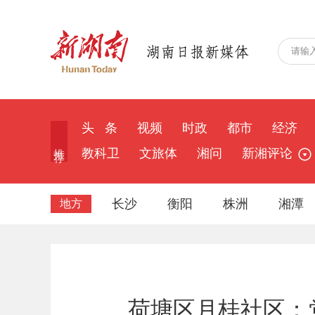
头 条
视频
时政
都市
经济
推 荐
教科卫
文旅体
湘问
新湘评论
长沙
衡阳
株洲
湘潭
地方
荷塘区月桂社区：