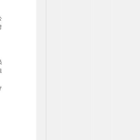
公
时
员
组
、
疗