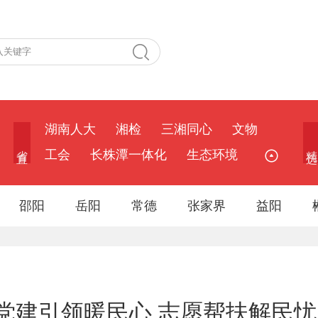
湖南人大
湘检
三湘同心
文物
省 直
精 选
工会
长株潭一体化
生态环境
邵阳
岳阳
常德
张家界
益阳
党建引领暖民心 志愿帮扶解民忧