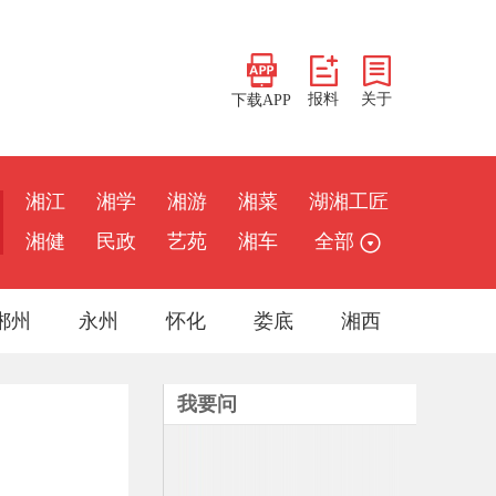
报料
关于
下载APP
湘江
湘学
湘游
湘菜
湖湘工匠
湘健
民政
艺苑
湘车
全部
郴州
永州
怀化
娄底
湘西
我要问