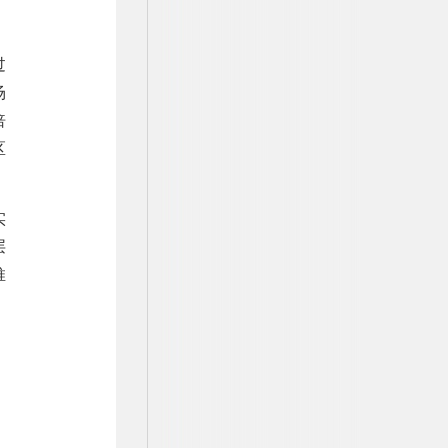
过
场
倍
区
实
层
推