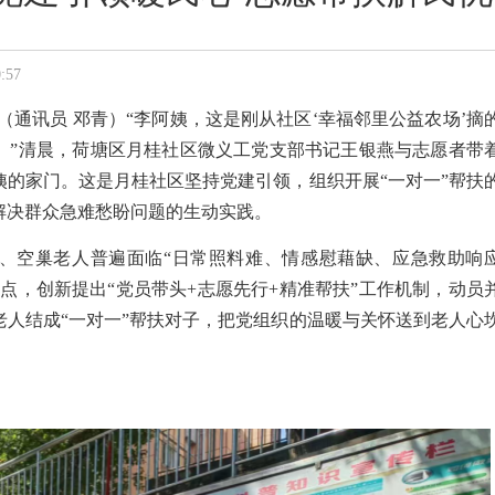
:57
讯（通讯员 邓青）“李阿姨，这是刚从社区‘幸福邻里公益农场’摘
。”清晨，荷塘区月桂社区微义工党支部书记王银燕与志愿者带
姨的家门。这是月桂社区坚持党建引领，组织开展“一对一”帮扶
解决群众急难愁盼问题的生动实践。
、空巢老人普遍面临“日常照料难、情感慰藉缺、应急救助响
点，创新提出“党员带头+志愿先行+精准帮扶”工作机制，动员
老人结成“一对一”帮扶对子，把党组织的温暖与关怀送到老人心