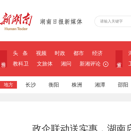
头 条
视频
时政
都市
经济
推 荐
省 直
教科卫
文旅体
湘问
新湘评论
长沙
衡阳
株洲
湘潭
邵阳
地方
政企联动送实惠，湖南启