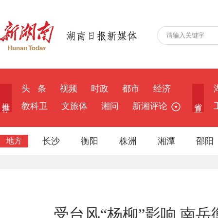
头 条
视频
时政
都市
经济
推 荐
省 直
教科卫
文旅体
湘问
新湘评论
长沙
衡阳
株洲
湘潭
邵阳
地方
受台风“杨柳”影响 南