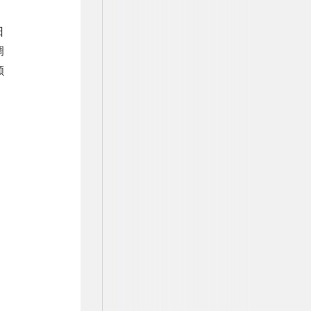
日
调
额