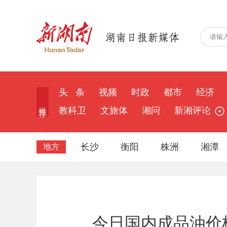
头 条
视频
时政
都市
经济
推 荐
教科卫
文旅体
湘问
新湘评论
长沙
衡阳
株洲
湘潭
地方
今日国内成品油价