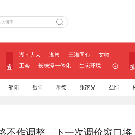
湖南人大
湘检
三湘同心
文物
省 直
精 选
工会
长株潭一体化
生态环境
邵阳
岳阳
常德
张家界
益阳
格不作调整，下一次调价窗口将