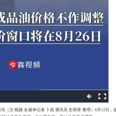
讯（文/视频 全媒体记者 卜岚 通讯员 史雨蓉 整理）8月12日，