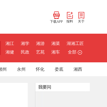
报料
关于
下载APP
湘江
湘学
湘游
湘菜
湖湘工匠
湘健
民政
艺苑
湘车
全部
郴州
永州
怀化
娄底
湘西
我要问