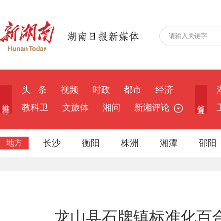
头 条
视频
时政
都市
经济
推 荐
省 直
教科卫
文旅体
湘问
新湘评论
长沙
衡阳
株洲
湘潭
邵阳
地方
龙山县石牌镇标准化百