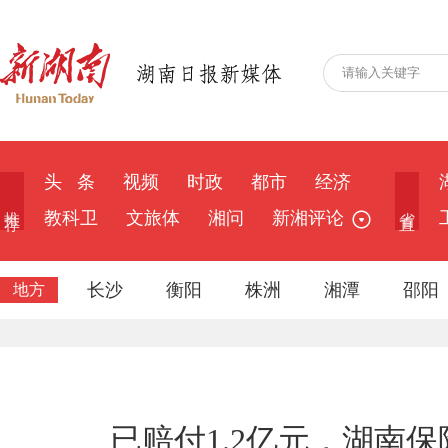
头 条
视频
时政
都市
经济
推 荐
省 直
教科卫
文旅体
湘问
新湘评论
长沙
衡阳
株洲
湘潭
邵阳
地方
已赔付1.2亿元，湖南