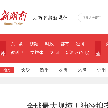
头 条
视频
时政
都市
经济
推 荐
省 直
教科卫
文旅体
湘问
新湘评论
长沙
衡阳
株洲
湘潭
邵阳
地方
全球最大规模！神经拟态