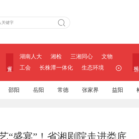
湖南人大
湘检
三湘同心
文物
省 直
精 选
工会
长株潭一体化
生态环境
邵阳
岳阳
常德
张家界
益阳
艺“盛宴”！省湘剧院走进娄底