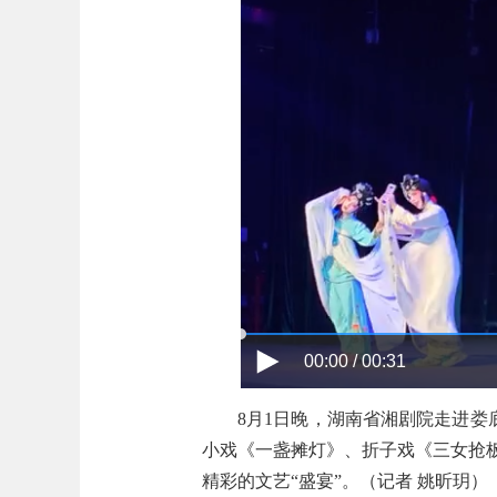
00:00 / 00:31
8月1日晚，湖南省湘剧院走进娄
小戏《一盏摊灯》、折子戏《三女抢
精彩的文艺“盛宴”。（记者 姚昕玥）