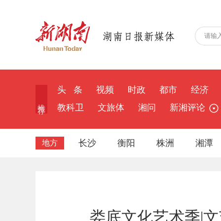
头 条
视频
时政
都市
经济
推 荐
教科卫
文旅体
湘问
新湘评论
长沙
衡阳
株洲
湘潭
地方
娄底文化艺术季|文