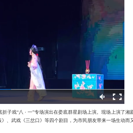
底折子戏“八 · 一”专场演出在娄底群星剧场上演。现场上演了湘
板》、武戏《三岔口》等四个剧目，为市民朋友带来一场生动而