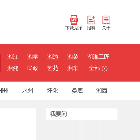
报料
关于
下载APP
湘江
湘学
湘游
湘菜
湖湘工匠
湘健
民政
艺苑
湘车
全部
郴州
永州
怀化
娄底
湘西
我要问