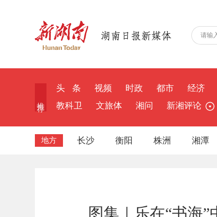
头 条
视频
时政
都市
经济
推 荐
教科卫
文旅体
湘问
新湘评论
长沙
衡阳
株洲
湘潭
地方
图集｜乐在“书海”