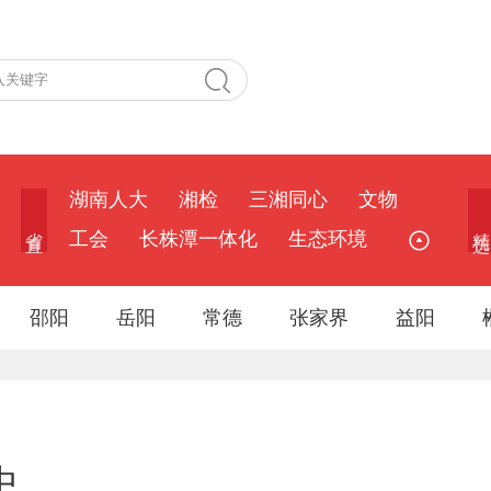
湖南人大
湘检
三湘同心
文物
省 直
精 选
工会
长株潭一体化
生态环境
邵阳
岳阳
常德
张家界
益阳
中